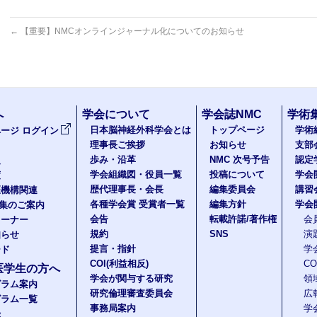
←
【重要】NMCオンラインジャーナル化についてのお知らせ
へ
学会について
学会誌NMC
学術
日本脳神経外科学会とは
トップページ
学術
ージ ログイン
理事長ご挨拶
お知らせ
支部
歩み・沿革
NMC 次号予告
認定
報
学会組織図・役員一覧
投稿について
学会
度
歴代理事長・会長
編集委員会
講習
医機構関連
各種学会賞 受賞者一覧
編集方針
学会
題集のご案内
会告
転載許諾/著作権
会
コーナー
規約
SNS
演
知らせ
提言・指針
学
ード
COI(利益相反)
C
医学生の方へ
学会が関与する研究
領
グラム案内
研究倫理審査委員会
広
グラム一覧
事務局案内
学
録