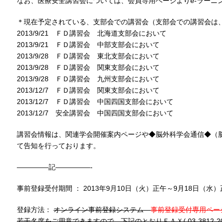
なお、医療安全講習会については、会員専用ページよりe-ラーニ
＊現在予定されている、支部会での講習会（支部会での講習会は
2013/9/21 ＦＤ講習会 北海道支部会において
2013/9/21 ＦＤ講習会 中部支部会において
2013/9/28 ＦＤ講習会 東北支部会において
2013/9/28 ＦＤ講習会 関東支部会において
2013/9/28 ＦＤ講習会 九州支部会において
2013/12/7 ＦＤ講習会 関東支部会において
2013/12/7 ＦＤ講習会 中国四国支部会において
2013/12/7 安全講習会 中国四国支部会において
講習会情報は、関連学会開催案内ページや◆脳外科学会通信◆（
て告知を行っております。
————–記—————-
事前登録受付期間 ： 2013年9月10日（火）正午～9月18日（水
登録方法：
オンライン事前登録システム
事前登録受付専用ペー
若干名席をご用意できますので、下記のとおりＦＡＸ( 03-3812-2