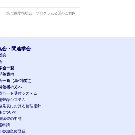
第72回学術総会 プログラム公開のご案内
→
集会・関連学会
総会
会
学会一覧
開催案内
会一覧（単位認定）
開催者の方へ
員カード受付システム
題登録システム
会発表における倫理指針
OIについて
域講習の申請
報申請
会参加単位登録