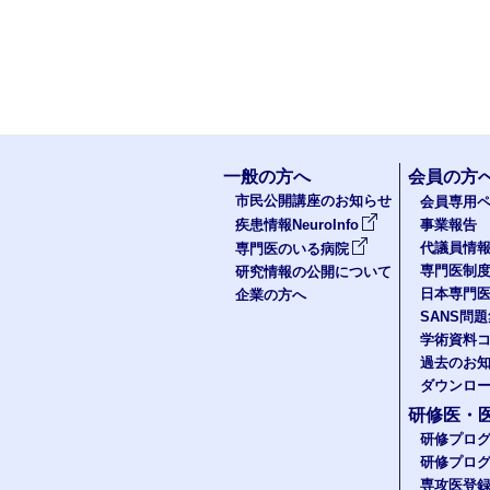
一般の方へ
会員の方
市民公開講座のお知らせ
会員専用ペ
疾患情報NeuroInfo
事業報告
代議員情
専門医のいる病院
専門医制
研究情報の公開について
日本専門
企業の方へ
SANS問
学術資料
過去のお
ダウンロ
研修医・
研修プロ
研修プロ
専攻医登