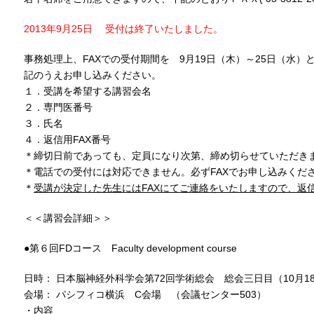
2013年9月25日 受付は終了いたしました。
事務処理上、FAXでの受付期間を 9月19日（木）～25日（水
記のうえお申し込みください。
１．受講を希望する講習会名
２．専門医番号
３．氏名
４．返信用FAX番号
＊締切日前であっても、定員になり次第、締め切らせていただき
＊電話での受付には対応できません。必ずFAXでお申し込みくだ
＊
受講が決定した先生にはFAXにてご連絡をいたしますので、返信
＜＜講習会詳細＞＞
●第６回FDコース Faculty development course
日時： 日本脳神経外科学会第72回学術総会 総会三日目（10月18日
会場： パシフィコ横浜 C会場 （会議センター503）
・内容