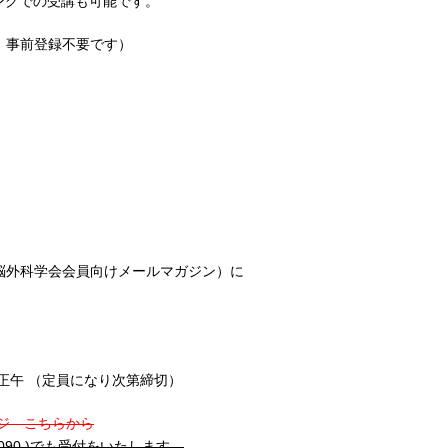
ングでの受講も可能です。
、事前登録不要です）
脳外科学会会員向けメールマガジン）に
）正午 （定員になり次第締切）
ジ こちらから
090 )でも受付をいたします。