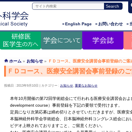
»
English Page
»
お問い合わせ
»
ホーム
»
お知らせ
»
ＦＤコース、医療安全講習会事前登録のご案
ＦＤコース、医療安全講習会事前登録のご
投稿日 : 2013年9月10日
カテゴリー :
お知らせ
,
重要なお知らせ
本年10月開催の第72回学術総会にて行われる医療安全講習会および指
development course）事前登録を下記の要領で受付けます。
定員になり次第応募は締め切りとさせていただきますが、医療安
本脳神経外科学会学術総会、日本脳神経外科コングレス総会にお
ビデオ上映されておりますこと、ご留意ください。