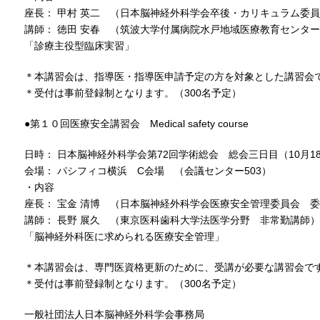
座長： 甲村 英二 （日本脳神経外科学会卒後・カリキュラム委
講師： 徳田 安春 （筑波大学付属病院水戸地域医療教育センタ
「診療主役型臨床実習」
＊本講習会は、指導医・指導医申請予定の方を対象とした講習会
＊受付は事前登録制となります。（300名予定）
●第１０回医療安全講習会 Medical safety course
日時： 日本脳神経外科学会第72回学術総会 総会三日目（10月18日
会場： パシフィコ横浜 C会場 （会議センター503）
・内容
座長： 宝金 清博 （日本脳神経外科学会医療安全管理委員会 
講師： 長野 展久 （東京医科歯科大学法医学分野 非常勤講師）
「脳神経外科医に求められる医療安全管理」
＊本講習会は、専門医資格更新のために、受講が必要な講習会で
＊受付は事前登録制となります。（300名予定）
一般社団法人日本脳神経外科学会事務局