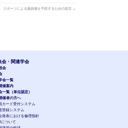
スポーツによる脳損傷を予防するための提言
→
集会・関連学会
総会
会
学会一覧
開催案内
会一覧（単位認定）
開催者の方へ
員カード受付システム
題登録システム
会発表における倫理指針
OIについて