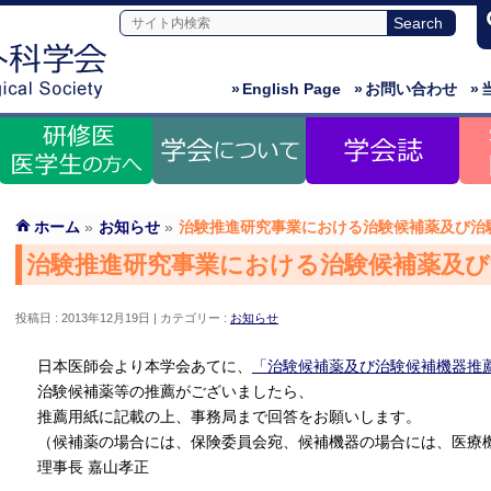
»
English Page
»
お問い合わせ
»
ホーム
»
お知らせ
»
治験推進研究事業における治験候補薬及び治
治験推進研究事業における治験候補薬及び
投稿日 : 2013年12月19日
カテゴリー :
お知らせ
日本医師会より本学会あてに、
「治験候補薬及び治験候補機器推
治験候補薬等の推薦がございましたら、
推薦用紙に記載の上、事務局まで回答をお願いします。
（候補薬の場合には、保険委員会宛、候補機器の場合には、医療
理事長 嘉山孝正