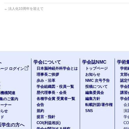
←
法人化10周年を迎えて
へ
学会について
学会誌NMC
学術
日本脳神経外科学会とは
トップページ
学術
ージ ログイン
理事長ご挨拶
お知らせ
支部
歩み・沿革
NMC 次号予告
認定
報
学会組織図・役員一覧
投稿について
学会
度
歴代理事長・会長
編集委員会
講習
医機構関連
各種学会賞 受賞者一覧
編集方針
学会
題集のご案内
会告
転載許諾/著作権
会
コーナー
規約
SNS
演
知らせ
提言・指針
学
ード
COI(利益相反)
C
医学生の方へ