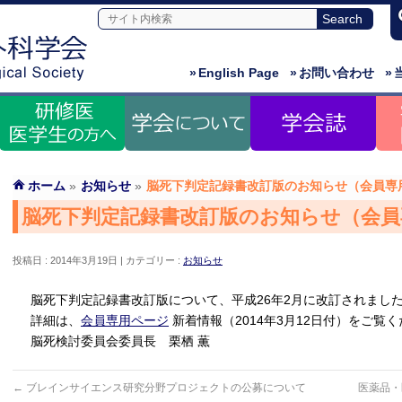
»
English Page
»
お問い合わせ
»
ホーム
»
お知らせ
»
脳死下判定記録書改訂版のお知らせ（会員専
脳死下判定記録書改訂版のお知らせ（会員
投稿日 : 2014年3月19日
カテゴリー :
お知らせ
脳死下判定記録書改訂版について、平成26年2月に改訂されまし
詳細は、
会員専用ページ
新着情報（2014年3月12日付）をご覧
脳死検討委員会委員長 栗栖 薫
←
ブレインサイエンス研究分野プロジェクトの公募について
医薬品・