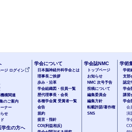
へ
学会について
学会誌NMC
学術
日本脳神経外科学会とは
トップページ
学術
ージ ログイン
理事長ご挨拶
お知らせ
支部
歩み・沿革
NMC 次号予告
認定
報
学会組織図・役員一覧
投稿について
学会
度
歴代理事長・会長
編集委員会
講習
医機構関連
各種学会賞 受賞者一覧
編集方針
学会
題集のご案内
会告
転載許諾/著作権
会
コーナー
規約
SNS
演
知らせ
提言・指針
学
ード
COI(利益相反)
C
医学生の方へ