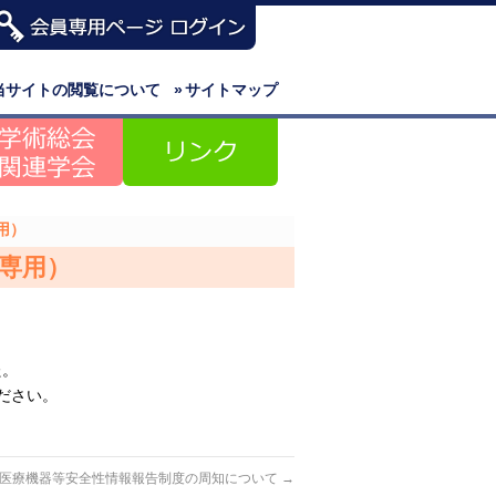
当サイトの閲覧について
»
サイトマップ
用）
専用）
た。
ください。
医療機器等安全性情報報告制度の周知について
→