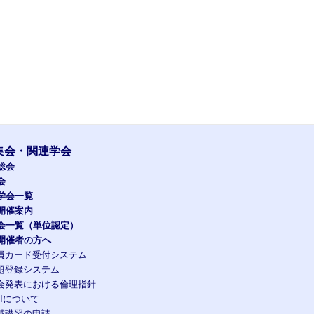
集会・関連学会
総会
会
学会一覧
開催案内
会一覧（単位認定）
開催者の方へ
員カード受付システム
題登録システム
会発表における倫理指針
OIについて