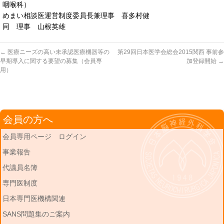
咽喉科）
めまい相談医運営制度委員長兼理事 喜多村健
同 理事 山根英雄
←
医療ニーズの高い未承認医療機器等の
第29回日本医学会総会2015関西 事前参
早期導入に関する要望の募集（会員専
加登録開始
→
用）
会員の方へ
会員専用ページ ログイン
事業報告
代議員名簿
専門医制度
日本専門医機構関連
SANS問題集のご案内