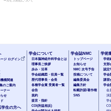
ールビズ対応について
へ
学会について
学会誌NMC
学術
日本脳神経外科学会とは
トップページ
学術
ージ ログイン
理事長ご挨拶
お知らせ
支部
歩み・沿革
NMC 次号予告
認定
報
学会組織図・役員一覧
投稿について
学会
度
歴代理事長・会長
編集委員会
講習
医機構関連
各種学会賞 受賞者一覧
編集方針
学会
題集のご案内
会告
転載許諾/著作権
会
コーナー
規約
SNS
演
知らせ
提言・指針
学
ード
COI(利益相反)
C
医学生の方へ