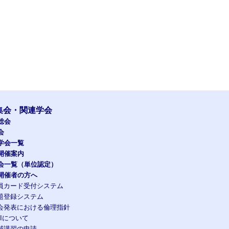
集会・関連学会
総会
会
学会一覧
開催案内
会一覧（単位認定）
開催者の方へ
員カード受付システム
題登録システム
会発表における倫理指針
OIについて