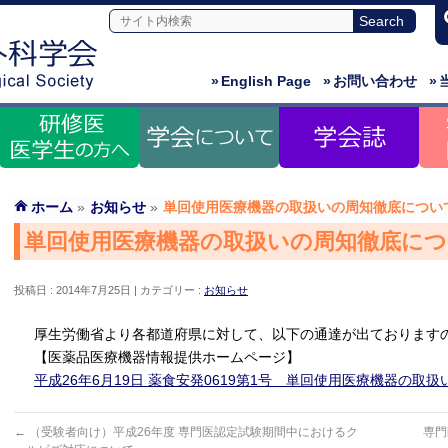
»
English Page
»
お問い合わせ
»
ホーム
»
お知らせ
»
単回使用医療機器の取扱いの周知徹底につい
単回使用医療機器の取扱いの周知徹底に
投稿日 : 2014年7月25日
カテゴリー :
お知らせ
厚生労働省より各都道府県に対して、以下の通達が出ております
【医薬品医療機器情報提供ホームページ】
平成26年6月19日 薬食安発0619第1号 単回使用医療機器の取
←
（受験者向け）平成26年度 専門医認定試験期間中におけるク
専門