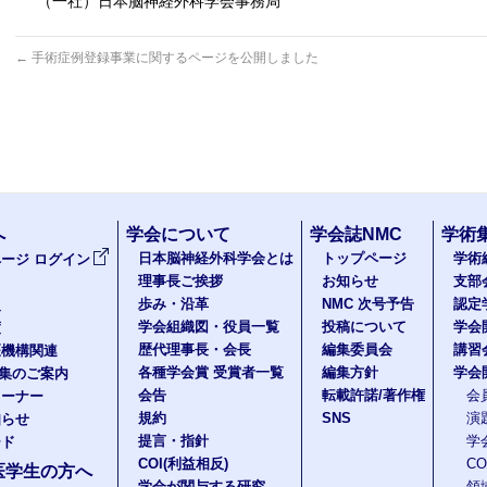
（一社）日本脳神経外科学会事務局
←
手術症例登録事業に関するページを公開しました
へ
学会について
学会誌NMC
学術
日本脳神経外科学会とは
トップページ
学術
ージ ログイン
理事長ご挨拶
お知らせ
支部
歩み・沿革
NMC 次号予告
認定
報
学会組織図・役員一覧
投稿について
学会
度
歴代理事長・会長
編集委員会
講習
医機構関連
各種学会賞 受賞者一覧
編集方針
学会
題集のご案内
会告
転載許諾/著作権
会
コーナー
規約
SNS
演
知らせ
提言・指針
学
ード
COI(利益相反)
C
医学生の方へ