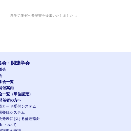
厚生労働省へ要望書を提出いたしました
→
集会・関連学会
総会
会
学会一覧
開催案内
会一覧（単位認定）
開催者の方へ
員カード受付システム
題登録システム
会発表における倫理指針
OIについて