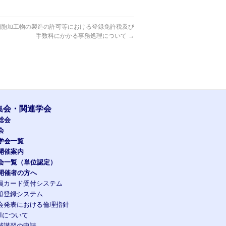
細胞加工物の製造の許可等における登録免許税及び
手数料にかかる事務処理について
→
集会・関連学会
総会
会
学会一覧
開催案内
会一覧（単位認定）
開催者の方へ
員カード受付システム
題登録システム
会発表における倫理指針
OIについて