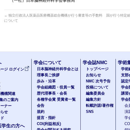
（一社）日本脳神経外科学会事務局
←
独立行政法人医薬品医療機器総合機構が行う審査等の手数料
国が行う特定
について
へ
学会について
学会誌NMC
学術
日本脳神経外科学会とは
トップページ
学術
ージ ログイン
理事長ご挨拶
お知らせ
支部
歩み・沿革
NMC 次号予告
認定
報
学会組織図・役員一覧
投稿について
学会
度
歴代理事長・会長
編集委員会
講習
医機構関連
各種学会賞 受賞者一覧
編集方針
学会
題集のご案内
会告
転載許諾/著作権
会
コーナー
規約
SNS
演
知らせ
提言・指針
学
ード
COI(利益相反)
C
医学生の方へ