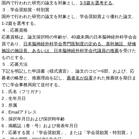
国内で行われた研究の論文を対象とし、
3-5篇を選考する
。
３．学会奨励賞・特別賞
国外で行われた研究の論文を対象とし、学会奨励賞より優れた論文、
1-2篇を選考する。
４．応募資格
応募資格は、論文採択時の年齢が、40歳未満の日本脳神経外科学会会
員であり、
日本脳神経外科学会専門医制度の定める、基幹施設、研修
施設の施設長、あるいは、日本脳神経外科学会代議員の推薦
を受けた
ものとする。
５．応募方法
下記を明記した申請書（様式適宜）、論文のコピー6部、および、応
募者の略歴と、推薦理由を記し、
薦者名が自署
された推薦状を期日ま
でに学会事務局宛て送付する。
1．氏名（フリガナ）
2．生年月日
3．所属
4．Emailアドレス
5．採択年月日および採択時年齢
6．掲載誌（巻・号）および発表年月日
7．応募する賞（「学会奨励賞」、または「学会奨励賞・特別賞」）