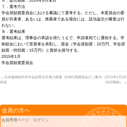
６．提出期限：2015年5月末日
７．選考方法
学会奨励賞委員会における審議にて選考する。ただし、本委員会の委
員が共著者、あるいは、推薦者である場合には、該当論文の審査は行
わない。
８．選考結果
選考結果は、理事会の承認を得たうえで、申請者宛てに通知する。学
術総会において受賞者を表彰し、賞金（学会奨励賞：10万円、学会奨
励賞・特別賞：15万円）と賞状を授与する。
2015年1月
学会奨励賞委員会
←
日本脳神経外科学会佐野圭司賞の推薦
症例代用講習会のご案内（2015年3月28-
依頼
29日開催）
→
会員の方へ
会員専用ページ ログイン