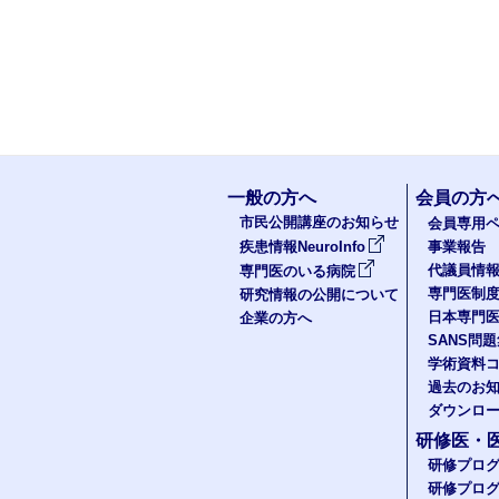
一般の方へ
会員の方
市民公開講座のお知らせ
会員専用ペ
疾患情報NeuroInfo
事業報告
代議員情
専門医のいる病院
専門医制
研究情報の公開について
日本専門
企業の方へ
SANS問
学術資料
過去のお
ダウンロ
研修医・
研修プロ
研修プロ