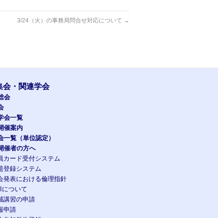
3/24（火）の事務局問合せ対応について
→
集会・関連学会
総会
会
学会一覧
開催案内
会一覧（単位認定）
開催者の方へ
員カード受付システム
題登録システム
会発表における倫理指針
OIについて
域講習の申請
報申請