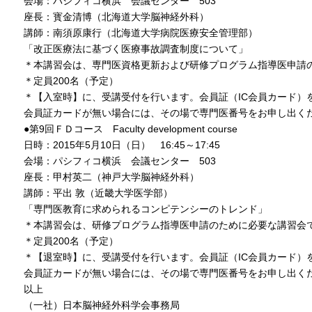
会場：パシフィコ横浜 会議センター 503
座長：寳金清博（北海道大学脳神経外科）
講師：南須原康行（北海道大学病院医療安全管理部）
「改正医療法に基づく医療事故調査制度について」
＊本講習会は、専門医資格更新および研修プログラム指導医申請
＊定員200名（予定）
＊【入室時】に、受講受付を行います。会員証（IC会員カード）
会員証カードが無い場合には、その場で専門医番号をお申し出く
●第9回ＦＤコース Faculty development course
日時：2015年5月10日（日） 16:45～17:45
会場：パシフィコ横浜 会議センター 503
座長：甲村英二（神戸大学脳神経外科）
講師：平出 敦（近畿大学医学部）
「専門医教育に求められるコンピテンシーのトレンド」
＊本講習会は、研修プログラム指導医申請のために必要な講習会
＊定員200名（予定）
＊【退室時】に、受講受付を行います。会員証（IC会員カード）
会員証カードが無い場合には、その場で専門医番号をお申し出く
以上
（一社）日本脳神経外科学会事務局