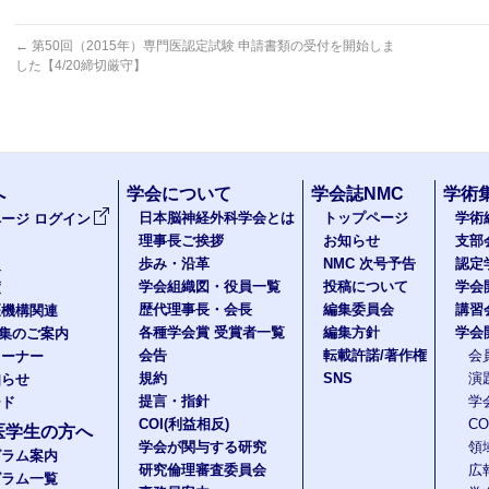
←
第50回（2015年）専門医認定試験 申請書類の受付を開始しま
した【4/20締切厳守】
へ
学会について
学会誌NMC
学術
日本脳神経外科学会とは
トップページ
学術
ージ ログイン
理事長ご挨拶
お知らせ
支部
歩み・沿革
NMC 次号予告
認定
報
学会組織図・役員一覧
投稿について
学会
度
歴代理事長・会長
編集委員会
講習
医機構関連
各種学会賞 受賞者一覧
編集方針
学会
題集のご案内
会告
転載許諾/著作権
会
コーナー
規約
SNS
演
知らせ
提言・指針
学
ード
COI(利益相反)
C
医学生の方へ
学会が関与する研究
領
グラム案内
研究倫理審査委員会
広
グラム一覧