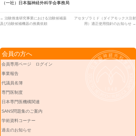
（一社）日本脳神経外科学会事務局
←
治験推進研究事業における治験候補薬
アセタゾラミド（ダイアモックス注射
及び治験候補機器の推薦依頼
用）適正使用指針のお知らせ
→
会員の方へ
会員専用ページ ログイン
事業報告
代議員名簿
専門医制度
日本専門医機構関連
SANS問題集のご案内
学術資料コーナー
過去のお知らせ