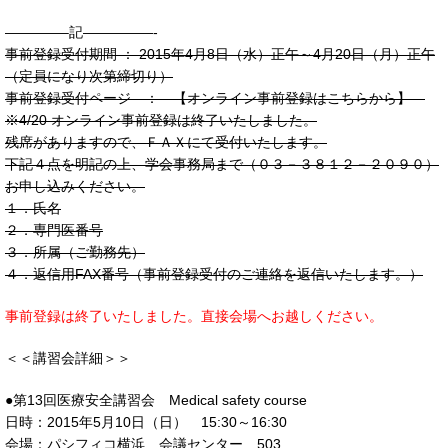
————–記—————-
事前登録受付期間 ： 2015年4月8日（水）正午～4月20日（月）正午
（定員になり次第締切り）
事前登録受付ページ ： 【オンライン事前登録はこちらから】
※4/20 オンライン事前登録は終了いたしました。
残席がありますので、ＦＡＸにて受付いたします。
下記４点を明記の上、学会事務局まで（０３－３８１２－２０９０）
お申し込みください。
１．氏名
２．専門医番号
３．所属（ご勤務先）
４．返信用FAX番号（事前登録受付のご連絡を返信いたします。）
事前登録は終了いたしました。直接会場へお越しください。
＜＜講習会詳細＞＞
●第13回医療安全講習会 Medical safety course
日時：2015年5月10日（日） 15:30～16:30
会場：パシフィコ横浜 会議センター 503