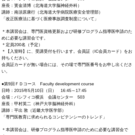
座長：寳金清博（北海道大学脳神経外科）
講師：南須原康行（北海道大学病院医療安全管理部）
「改正医療法に基づく医療事故調査制度について」
＊本講習会は、専門医資格更新および研修プログラム指導医申請のた
めに必要な講習会です。
＊定員200名（予定）
＊【入室時】に、受講受付を行います。会員証（IC会員カード）をお
持ちください。
会員証カードが無い場合には、その場で専門医番号をお申し出くださ
い。
●第9回ＦＤコース Faculty development course
日時：2015年5月10日（日） 16:45～17:45
会場：パシフィコ横浜 会議センター 503
座長：甲村英二（神戸大学脳神経外科）
講師：平出 敦（近畿大学医学部）
「専門医教育に求められるコンピテンシーのトレンド」
＊本講習会は、研修プログラム指導医申請のために必要な講習会で