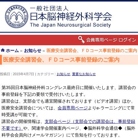
ホーム
»
お知らせ
»
医療安全講習会、ＦＤコース事前登録のご案内
医療安全講習会、ＦＤコース事前登録のご案内
投稿日 : 2015年4月7日
カテゴリー :
お知らせ
,
重要なお知らせ
第35回日本脳神経外科コングレス最終日に開催いたします、講習会の
事前登録を下記の要領で受付けいたします。
講習会は、支部会でも適宜開催されております（ビデオ講習）ほか、
医療安全講習会については、
会員専用ページ
よりe-ラーニングにて常
時受講が可能です。
講習会の開催情報は、
支部会ページ（支部会での講習会は、事前登録
不要です）
や、関連学会開催案内ページ、◆脳外科学会通信◆（脳外
科学会会員向けメールマガジン）にて告知を行っております。