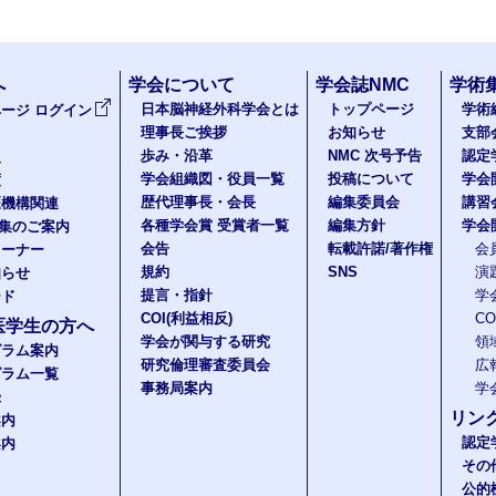
へ
学会について
学会誌NMC
学術
日本脳神経外科学会とは
トップページ
学術
ージ ログイン
理事長ご挨拶
お知らせ
支部
歩み・沿革
NMC 次号予告
認定
報
学会組織図・役員一覧
投稿について
学会
度
歴代理事長・会長
編集委員会
講習
医機構関連
各種学会賞 受賞者一覧
編集方針
学会
題集のご案内
会告
転載許諾/著作権
会
コーナー
規約
SNS
演
知らせ
提言・指針
学
ード
COI(利益相反)
C
医学生の方へ
学会が関与する研究
領
グラム案内
研究倫理審査委員会
広
グラム一覧
事務局案内
学
録
リン
案内
認定
案内
その
公的