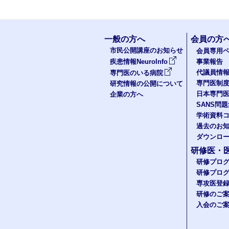
一般の方へ
会員の方
市民公開講座のお知らせ
会員専用ペ
疾患情報NeuroInfo
事業報告
代議員情
専門医のいる病院
専門医制
研究情報の公開について
日本専門
企業の方へ
SANS問
学術資料
過去のお
ダウンロ
研修医・
研修プロ
研修プロ
専攻医登
研修のご
入会のご