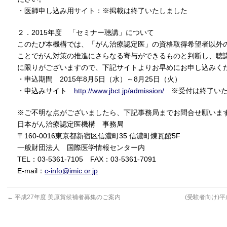
・医師申し込み用サイト：※掲載は終了いたしました
２．2015年度 「セミナー聴講」について
このたび本機構では、「がん治療認定医」の資格取得希望者以外
ことでがん対策の推進にさらなる寄与ができるものと判断し、聴
に限りがございますので、下記サイトよりお早めにお申し込みく
・申込期間 2015年8月5日（水）～8月25日（火）
・申込みサイト
http://www.jbct.jp/admission/
※受付は終了いた
※ご不明な点がございましたら、下記事務局までお問合せ願いま
日本がん治療認定医機構 事務局
〒160-0016東京都新宿区信濃町35 信濃町煉瓦館5F
一般財団法人 国際医学情報センター内
TEL：03-5361-7105 FAX：03-5361-7091
E-mail：
c-info@imic.or.jp
←
平成27年度 美原賞候補者募集のご案内
(受験者向け)