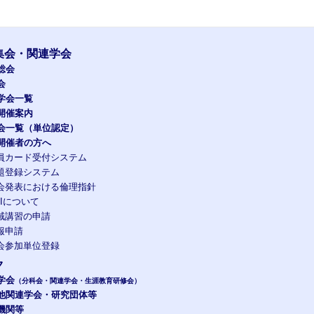
集会・関連学会
総会
会
学会一覧
開催案内
会一覧（単位認定）
開催者の方へ
員カード受付システム
題登録システム
会発表における倫理指針
OIについて
域講習の申請
報申請
会参加単位登録
ク
学会
（分科会・関連学会・生涯教育研修会）
他関連学会・研究団体等
機関等