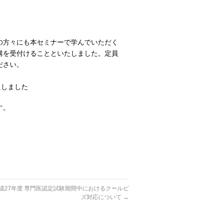
の方々にも本セミナーで学んでいただく
講を受付けることといたしました。定員
ださい。
しました
す。
平成27年度 専門医認定試験期間中におけるクールビ
ズ対応について
→