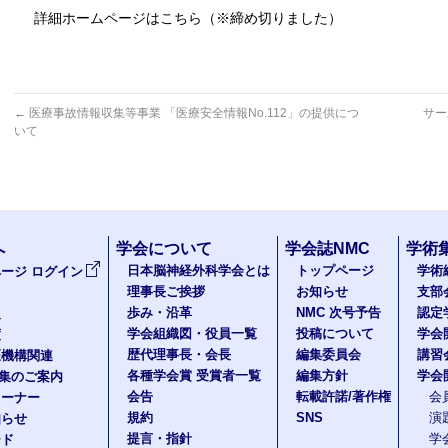
詳細ホームページはこちら（※締め切りました）
←
医療事故情報収集等事業 「医療安全情報No.112」の提供につ
サー
いて
へ
学会について
学会誌NMC
学術
日本脳神経外科学会とは
トップページ
学術
ージ ログイン
理事長ご挨拶
お知らせ
支部
歩み・沿革
NMC 次号予告
認定
報
学会組織図・役員一覧
投稿について
学会
度
歴代理事長・会長
編集委員会
講習
医機構関連
各種学会賞 受賞者一覧
編集方針
学会
題集のご案内
会告
転載許諾/著作権
会
コーナー
規約
SNS
演
知らせ
提言・指針
学
ード