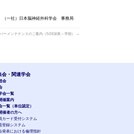
（一社）日本脳神経外科学会 事務局
バーメンテナンスのご案内（5/28深夜～早朝）
→
集会・関連学会
総会
会
学会一覧
開催案内
会一覧（単位認定）
開催者の方へ
員カード受付システム
題登録システム
会発表における倫理指針