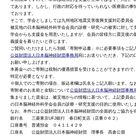
であります。しかし、行政の対応を待っていられない医療面の事
ております。
そこで、学会としましては九州地区地震災害復興支援対応委員会
被災地の日本脳神経外科学会会員の診療・研究への被害に対して
学会からも支援金を用意いたしますが、会員の皆様方に震災後の
義援金を募りたいと存じます。
ご賛同いただけましたら別紙「寄附申込書」※に必要事項をご記入
公益財団法人日本脳神経財団事務局
宛にお送りいただき、下記の
お願い申し上げます。
本募金へのご寄附は税制の優遇措置を受けることができますので
特定が必要となります。
※個人でのご寄附の場合、振込者欄は氏名をご記入願います。な
寄附者のお名前と金額について
公益財団法人日本脳神経財団事務
集まりました資金は、被災地からの情報に基づいて、上記委員会
の日本脳神経外科学会会員の診療・研究支援の目的に使用いたし
なお、本件には公益財団法人日本脳神経財団の全面的なご協力を
銀行名 三菱東京UFJ銀行 春日町支店（店番０６２）
口座番号 普通預金 ０４１１４２９
口座名 公益財団法人日本脳神経財団 理事長 髙倉公朋