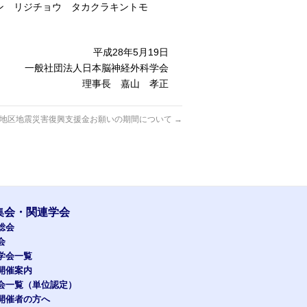
ン リジチョウ タカクラキントモ
平成28年5月19日
一般社団法人日本脳神経外科学会
理事長 嘉山 孝正
地区地震災害復興支援金お願いの期間について
→
集会・関連学会
総会
会
学会一覧
開催案内
会一覧（単位認定）
開催者の方へ