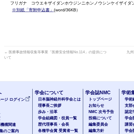
フリガナ コウエキザイダンホウジンニホンノウシンケイザイダ
※別紙「寄附申込書」
(word/36KB）
←
医療事故情報収集等事業「医療安全情報No.114」の提供につ
九州
いて
へ
学会について
学会誌NMC
学術
日本脳神経外科学会とは
トップページ
学術
ージ ログイン
理事長ご挨拶
お知らせ
支部
歩み・沿革
NMC 次号予告
認定
報
学会組織図・役員一覧
投稿について
学会
度
歴代理事長・会長
編集委員会
講習
医機構関連
各種学会賞 受賞者一覧
編集方針
学会
題集のご案内