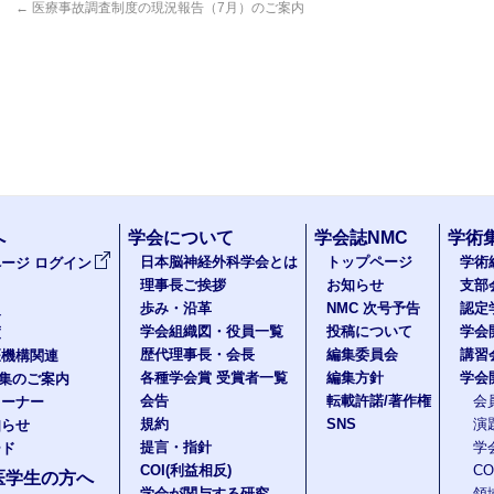
←
医療事故調査制度の現況報告（7月）のご案内
へ
学会について
学会誌NMC
学術
日本脳神経外科学会とは
トップページ
学術
ージ ログイン
理事長ご挨拶
お知らせ
支部
歩み・沿革
NMC 次号予告
認定
報
学会組織図・役員一覧
投稿について
学会
度
歴代理事長・会長
編集委員会
講習
医機構関連
各種学会賞 受賞者一覧
編集方針
学会
題集のご案内
会告
転載許諾/著作権
会
コーナー
規約
SNS
演
知らせ
提言・指針
学
ード
COI(利益相反)
C
医学生の方へ