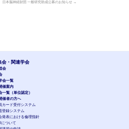
日本脳神経財団 一般研究助成公募のお知らせ
→
集会・関連学会
総会
会
学会一覧
開催案内
会一覧（単位認定）
開催者の方へ
員カード受付システム
題登録システム
会発表における倫理指針
OIについて