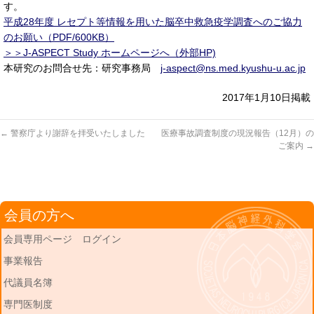
す。
平成28年度 レセプト等情報を用いた脳卒中救急疫学調査へのご協力
のお願い（PDF/600KB）
＞＞J-ASPECT Study ホームページへ（外部HP)
本研究のお問合せ先：研究事務局
j-aspect@ns.med.kyushu-u.ac.jp
2017年1月10日掲載
←
警察庁より謝辞を拝受いたしました
医療事故調査制度の現況報告（12月）の
ご案内
→
会員の方へ
会員専用ページ ログイン
事業報告
代議員名簿
専門医制度