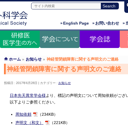
»
English Page
»
お問い合わせ
»
ホーム
»
お知らせ
»
神経管閉鎖障害に関する声明文のご連絡
神経管閉鎖障害に関する声明文のご連絡
投稿日 : 2017年6月28日
カテゴリー :
お知らせ
日本先天異常学会様
より、標記の声明文について周知依頼がござ
以下よりご参照ください。
周知依頼
（234KB）
声明文（和文）
（221KB）