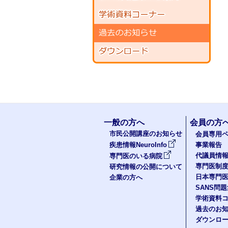
一般の方へ
会員の方
市民公開講座のお知らせ
会員専用ペ
疾患情報NeuroInfo
事業報告
代議員情
専門医のいる病院
専門医制
研究情報の公開について
日本専門
企業の方へ
SANS問
学術資料
過去のお
ダウンロ