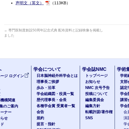
声明文（英文）
（113KB）
←
専門医制度創設50周年記念式典 配布資料と記録映像を掲載し
ました
へ
学会について
学会誌NMC
学術
日本脳神経外科学会とは
トップページ
学術
ージ ログイン
理事長ご挨拶
お知らせ
支部
歩み・沿革
NMC 次号予告
認定
報
学会組織図・役員一覧
投稿について
学会
度
歴代理事長・会長
編集委員会
講習
医機構関連
各種学会賞 受賞者一覧
編集方針
学会
題集のご案内
会告
転載許諾/著作権
会
コーナー
規約
SNS
演
知らせ
提言・指針
学
ード