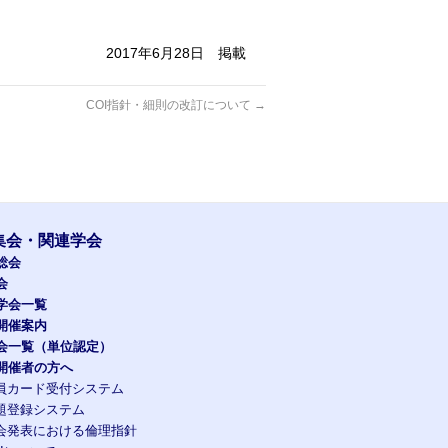
2017年6月28日 掲載
COI指針・細則の改訂について
→
集会・関連学会
総会
会
学会一覧
開催案内
会一覧（単位認定）
開催者の方へ
員カード受付システム
題登録システム
会発表における倫理指針