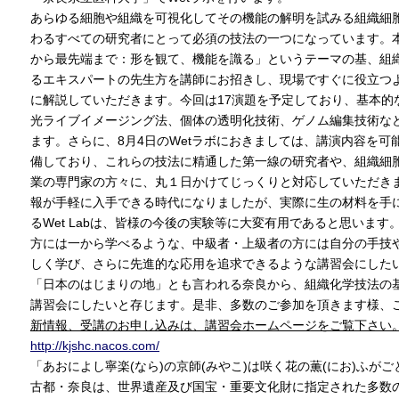
あらゆる細胞や組織を可視化してその機能の解明を試みる組織細
わるすべての研究者にとって必須の技法の一つになっています。
から最先端まで：形を観て、機能を識る」というテーマの基、組
るエキスパートの先生方を講師にお招きし、現場ですぐに役立つ
に解説していただきます。今回は17演題を予定しており、基本的
光ライブイメージング法、個体の透明化技術、ゲノム編集技術な
ます。さらに、8月4日のWetラボにおきましては、講演内容を可
備しており、これらの技法に精通した第一線の研究者や、組織細
業の専門家の方々に、丸１日かけてじっくりと対応していただき
報が手軽に入手できる時代になりましたが、実際に生の材料を手
るWet Labは、皆様の今後の実験等に大変有用であると思いま
方には一から学べるような、中級者・上級者の方には自分の手技
しく学び、さらに先進的な応用を追求できるような講習会にした
「日本のはじまりの地」とも言われる奈良から、組織化学技法の
講習会にしたいと存じます。是非、多数のご参加を頂きます様、
新情報、受講のお申し込みは、講習会ホームページをご覧下さい
http://kjshc.nacos.com/
「あおによし寧楽(なら)の京師(みやこ)は咲く花の薫(にお)ふ
古都・奈良は、世界遺産及び国宝・重要文化財に指定された多数