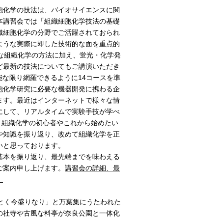
胞化学の技法は、バイオサイエンスに関
本講習会では「組織細胞化学技法の基礎
織細胞化学の分野でご活躍されておられ
ような実際に即した技術的な面を重点的
な組織化学の方法に加え、蛍光・化学発
ど最新の技法についてもご講演いただき
能な限り網羅できるように14コースを準
胞化学研究に必要な機器開発に携わる企
ます。最近はインターネットで様々な情
にして、リアルタイムで実験手技が学べ
す。組織化学の初心者やこれから始めたい
や知識を振り返り、改めて組織化学を正
いと思っております。
基本を振り返り、最先端までを味わえる
ご案内申し上げます。
講習会の詳細、最
。
がごとく今盛りなり」と万葉集にうたわれた
の社寺や古風な料亭が奈良公園と一体化