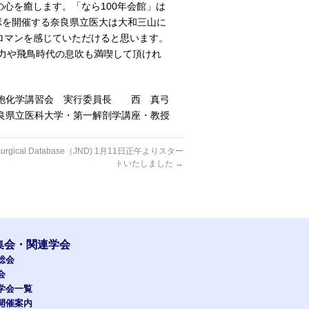
心を癒します。「なら100年会館」は
ボを開催する奈良県立医大は大和三山に
ロマンを感じていただけると思います。
魅力や飛鳥時代の息吹も満喫して頂けれ
細胞化学講習会 実行委員長 西 真弓
良県立医科大学・第一解剖学講座・教授
osurgical Database（JND) 1月11日正午よりスター
トいたしました
→
集会・関連学会
総会
会
学会一覧
開催案内