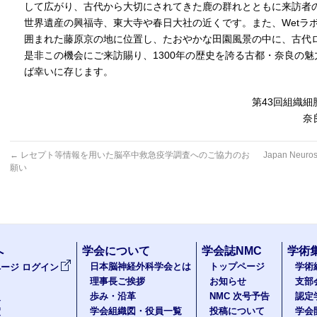
して広がり、古代から大切にされてきた鹿の群れとともに来訪者の
世界遺産の興福寺、東大寺や春日大社の近くです。また、Wetラ
囲まれた藤原京の地に位置し、たおやかな田園風景の中に、古代
是非この機会にご来訪賜り、1300年の歴史を誇る古都・奈良の
ば幸いに存じます。
第43回組織
奈
←
レセプト等情報を用いた脳卒中救急疫学調査へのご協力のお
Japan Neur
願い
へ
学会について
学会誌NMC
学術
日本脳神経外科学会とは
トップページ
学術
ージ ログイン
理事長ご挨拶
お知らせ
支部
歩み・沿革
NMC 次号予告
認定
報
学会組織図・役員一覧
投稿について
学会
度