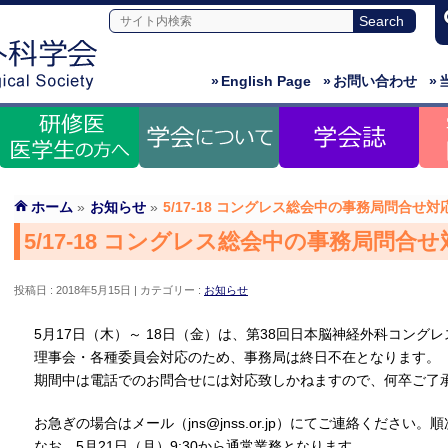
»
English Page
»
お問い合わせ
»
ホーム
»
お知らせ
»
5/17-18 コングレス総会中の事務局問合せ
5/17-18 コングレス総会中の事務局問合
投稿日 : 2018年5月15日
カテゴリー :
お知らせ
5月17日（木）～ 18日（金）は、第38回日本脳神経外科コング
理事会・各種委員会対応のため、事務局は終日不在となります。
期間中は電話でのお問合せには対応致しかねますので、何卒ご了
お急ぎの場合はメール（jns@jnss.or.jp）にてご連絡ください
なお、5月21日（月）9:30から通常業務となります。