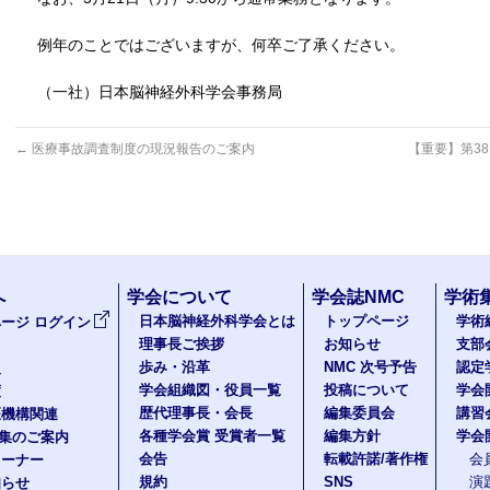
例年のことではございますが、何卒ご了承ください。
（一社）日本脳神経外科学会事務局
←
医療事故調査制度の現況報告のご案内
【重要】第3
へ
学会について
学会誌NMC
学術
日本脳神経外科学会とは
トップページ
学術
ージ ログイン
理事長ご挨拶
お知らせ
支部
歩み・沿革
NMC 次号予告
認定
報
学会組織図・役員一覧
投稿について
学会
度
歴代理事長・会長
編集委員会
講習
医機構関連
各種学会賞 受賞者一覧
編集方針
学会
題集のご案内
会告
転載許諾/著作権
会
コーナー
規約
SNS
演
知らせ