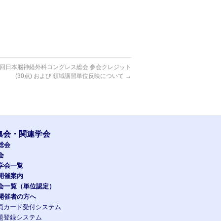
8回日本脳神経外科コングレス総会 参会クレジット
(30点) および 領域講習単位反映について
→
集会・関連学会
総会
会
学会一覧
開催案内
会一覧（単位認定）
開催者の方へ
員カード受付システム
題登録システム