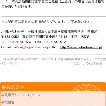
＊日本高次脳機能障害学会にご在籍（正会員）の場合は会員価格で
ご受講いただけます。
———————————————————————————————
※上記内容は変更となる場合がございます。ご了承願います。
お問い合わせ先：一般社団法人日本高次脳機能障害学会 事務局
〒133-0052 東京都江戸川区東小岩2-24-18 江戸川病院内
TEL 03-3673-1557 FAX 03-3673-1512
E-mail
office@higherbrain.or.jp
URL
http://www.higherbrain.or.jp/
←
臨床研究法の施行等に関するQ＆Aにつ
日本脳科学関連学会連合より：２つの提
いて（その３）
言についてのお知らせ
→
会員の方へ
会員専用ページ ログイン
事業報告