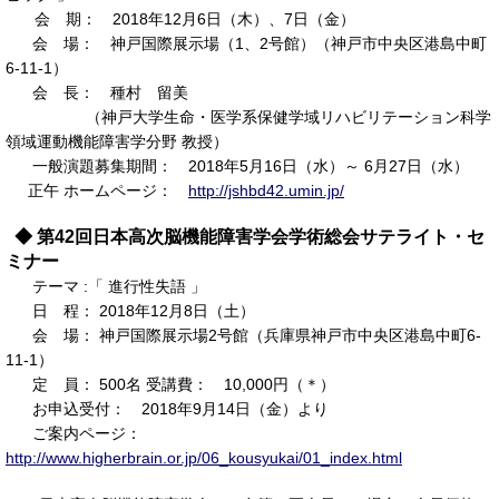
会 期： 2018年12月6日（木）、7日（金）
会 場： 神戸国際展示場（1、2号館）（神戸市中央区港島中町
6-11-1）
会 長： 種村 留美
（神戸大学生命・医学系保健学域リハビリテーション科学
領域運動機能障害学分野 教授）
一般演題募集期間： 2018年5月16日（水）～ 6月27日（水）
正午 ホームページ：
http://jshbd42.umin.jp/
◆ 第42回日本高次脳機能障害学会学術総会サテライト・セ
ミナー
テーマ :「 進行性失語 」
日 程： 2018年12月8日（土）
会 場： 神戸国際展示場2号館（兵庫県神戸市中央区港島中町6-
11-1）
定 員： 500名 受講費： 10,000円（＊）
お申込受付： 2018年9月14日（金）より
ご案内ページ：
http://www.higherbrain.or.jp/06_kousyukai/01_index.html