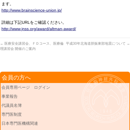
ます。
http://www.brainscience-union.jp/
詳細は下記URLをご確認ください。
http://www.jnss.org/award/altman-award/
←
医療安全講習会、ＦＤコース、医療倫
平成30年北海道胆振東部地震について
→
理講習会 開催のご案内
会員の方へ
会員専用ページ ログイン
事業報告
代議員名簿
専門医制度
日本専門医機構関連