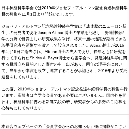
日本神経科学学会では2019年ジョセフ・アルトマン記念発達神経科学
賞の募集を11月1日より開始いたします。
ジョセフ・アルトマン記念発達神経科学賞は「成体脳のニューロン新
生」の発見者であるJoseph Altman博士の業績を記念し、発達神経科
学の分野で目覚ましい研究成果を挙げ、将来一層の活躍が期待できる
若手研究者を顕彰する賞として設立されました。Altman博士が2016
年4月19日に逝去され、Altman博士の夫人であり、長年ともに研究を
行って来られたShirley A. Bayer博士から当学会へ、発達神経科学に関
する賞設立を目的とした寄付の申し出があり、同年の理事会におい
て、当学会が本賞を設立し運営することが承認され、2016年より受託
運営をしております。
この度、2019年ジョセフ・アルトマン記念発達神経科学賞の募集を行
います。応募者は当学会会員である必要はございません。国内外を問
わず、神経科学に携わる新進気鋭の若手研究者からの多数のご応募を
心待ちにしております。
———————————————————————————————
本連合ウェブページの「会員学会からのお知らせ」欄に掲載がござい