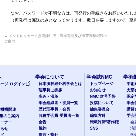
でください。
なお、パスワードが不明な方は、再発行の手続きをお願いいたし
（再発行は郵送のみとなっております。数日を要しますので、至
←
メソトレキセート点滴静注液 製造再開及び出荷調整継続の
ご案内
へ
学会について
学会誌NMC
学術
日本脳神経外科学会とは
トップページ
学術
ージ ログイン
理事長ご挨拶
お知らせ
支部
歩み・沿革
NMC 次号予告
認定
報
学会組織図・役員一覧
投稿について
学会
度
歴代理事長・会長
編集委員会
講習
医機構関連
各種学会賞 受賞者一覧
編集方針
学会
題集のご案内
会告
転載許諾/著作権
会
コーナー
規約
SNS
演
知らせ
提言・指針
学
ード