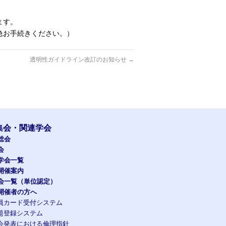
ます。
急お手続きください。）
透明性ガイドライン改訂のお知らせ
→
集会・関連学会
総会
会
学会一覧
開催案内
会一覧（単位認定）
開催者の方へ
員カード受付システム
題登録システム
会発表における倫理指針