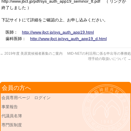
http://www.jbct.jp/pdf/sys_auth_app19_seminor_tt.pdf （ リンクが
終了しました ）
下記サイトにて詳細をご確認の上、お申し込みください。
医師：
http://www.jbct.jp/sys_auth_app19.html
歯科医師：
http://www.jbct.jp/sys_auth_app19_d.html
←
2019年度 美原賞候補者募集のご案内
MID-NETの利活用に係る申出等の事務処
理手続の取扱いについて
→
会員の方へ
会員専用ページ ログイン
事業報告
代議員名簿
専門医制度