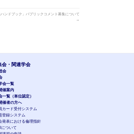
供ハンドブック」パブリックコメント募集について
→
集会・関連学会
総会
会
学会一覧
開催案内
会一覧（単位認定）
開催者の方へ
員カード受付システム
題登録システム
会発表における倫理指針
OIについて