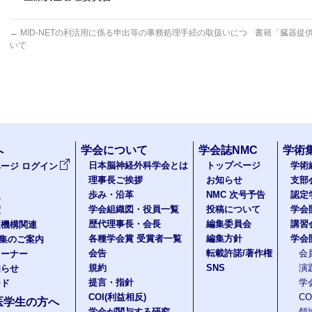
←
MID-NETの利活用に係る申出等の事務処理手続の取扱いにつ
書籍「臓器提
いて
へ
学会について
学会誌NMC
学術
日本脳神経外科学会とは
トップページ
学術
ージ ログイン
理事長ご挨拶
お知らせ
支部
歩み・沿革
NMC 次号予告
認定
報
学会組織図・役員一覧
投稿について
学会
度
歴代理事長・会長
編集委員会
講習
医機構関連
各種学会賞 受賞者一覧
編集方針
学会
題集のご案内
会告
転載許諾/著作権
会
コーナー
規約
SNS
演
知らせ
提言・指針
学
ード
COI(利益相反)
C
医学生の方へ