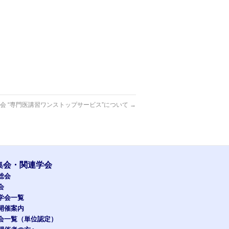
総会 “専門医講習ワンストップサービス”について
→
集会・関連学会
総会
会
学会一覧
開催案内
会一覧（単位認定）