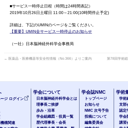
■サービス一時停止日程（時間は24時間表記）
2019年10月26日土曜日 11:00～21:00(10時間停止予定)
詳細は、下記のUMINのページをご覧ください。
【重要】UMIN全サービス一時停止のお知らせ
（一社）日本脳神経外科学会事務局
←
医薬品・医療機器等安全性情報（No.366）よりご案内
第78回学術
へ
学会について
学会誌NMC
学術
日本脳神経外科学会とは
トップページ
学術
ージ ログイン
理事長ご挨拶
お知らせ
支部
歩み・沿革
NMC 次号予告
認定
報
学会組織図・役員一覧
投稿について
学会
度
歴代理事長・会長
編集委員会
講習
医機構関連