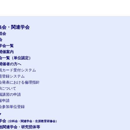
集会・関連学会
総会
会
学会一覧
開催案内
会一覧（単位認定）
開催者の方へ
員カード受付システム
題登録システム
会発表における倫理指針
OIについて
域講習の申請
報申請
会参加単位登録
ク
学会
（分科会・関連学会・生涯教育研修会）
他関連学会・研究団体等