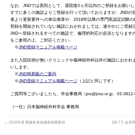
なお、JNDでは原則として、退院後3ヵ月以内のご登録をお願い
すでに多くの施設よりご登録を行って頂いておりますが、JNDの登
者より更新要件への単位換算や、2018年以降の専門医認定試験
登録を開始されていない施設におかれましては、速やかにご登録
JNDへ登録されるすべての施設で、倫理的対応が必須となります
をご参照の上、ご対応ください。
※
JND登録マニュアル掲載ページ
また入院症例が無いクリニックや脳神経外科以外の施設におかれま
いします。
※
JND簡易版のご案内
※
JND登録マニュアル掲載ページ
（上記と同じです）
ご質問等ございましたら、学会事務局（jns@jnss.or.jp、03-38
（一社）日本脳神経外科学会 事務局
←
2020年度 齋藤眞賞候補者推薦要領
【終了】会員