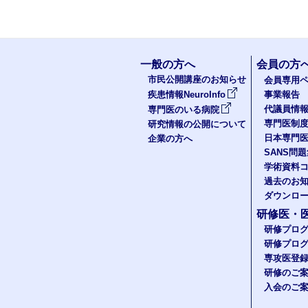
一般の方へ
会員の方
市民公開講座のお知らせ
会員専用ペ
疾患情報NeuroInfo
事業報告
代議員情
専門医のいる病院
専門医制
研究情報の公開について
日本専門
企業の方へ
SANS問
学術資料
過去のお
ダウンロ
研修医・
研修プロ
研修プロ
専攻医登
研修のご
入会のご