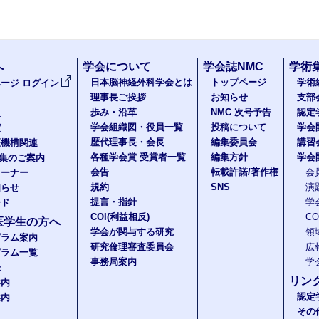
へ
学会について
学会誌NMC
学術
日本脳神経外科学会とは
トップページ
学術
ージ ログイン
理事長ご挨拶
お知らせ
支部
歩み・沿革
NMC 次号予告
認定
報
学会組織図・役員一覧
投稿について
学会
度
歴代理事長・会長
編集委員会
講習
医機構関連
各種学会賞 受賞者一覧
編集方針
学会
題集のご案内
会告
転載許諾/著作権
会
コーナー
規約
SNS
演
知らせ
提言・指針
学
ード
COI(利益相反)
C
医学生の方へ
学会が関与する研究
領
グラム案内
研究倫理審査委員会
広
グラム一覧
事務局案内
学
録
リン
案内
認定
案内
その