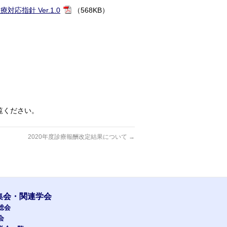
応指針 Ver.1.0
（568KB）
覧ください。
2020年度診療報酬改定結果について
→
集会・関連学会
総会
会