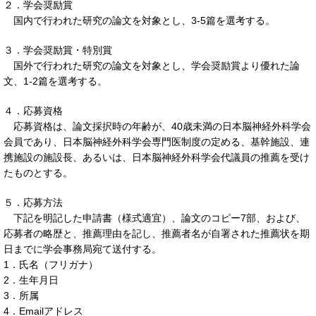
２．学会奨励賞
国内で行われた研究の論文を対象とし、3-5篇を選考する。
３．学会奨励賞・特別賞
国外で行われた研究の論文を対象とし、学会奨励賞より優れた論
文、1-2篇を選考する。
４．応募資格
応募資格は、論文採択時の年齢が、40歳未満の日本脳神経外科学会
会員であり、日本脳神経外科学会専門医制度の定める、基幹施設、連
携施設の施設長、あるいは、日本脳神経外科学会代議員の推薦を受け
たものとする。
５．応募方法
下記を明記した申請書（様式適宜）、論文のコピー7部、および、
応募者の略歴と、推薦理由を記し、推薦者名が自署された推薦状を期
日までに学会事務局宛て送付する。
1．氏名（フリガナ）
2．生年月日
3．所属
4．Emailアドレス