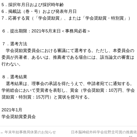
5．採択年月日および採択時年齢
6．掲載誌（巻・号）および発表年月日
7．応募する賞（「学会奨励賞」、または「学会奨励賞・特別賞」）
６．提出期限：2021年5月末日＜事務局必着＞
７．選考方法
学会奨励賞委員会における審議にて選考する。ただし、本委員会の
委員が共著者、あるいは、推薦者である場合には、該当論文の審査は
行わない。
８．選考結果
選考結果は、理事会の承認を得たうえで、申請者宛てに通知する。
学術総会において受賞者を表彰し、賞金（学会奨励賞：10万円、学会
奨励賞・特別賞：15万円）と賞状を授与する。
2021年1月
学会奨励賞委員会
←
年末年始事務局休業のお知らせ
日本脳神経外科学会佐野圭司賞の推薦依