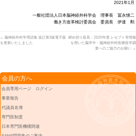
2021年1月
一般社団法人日本脳神経外科学会 理事長 冨永悌二
働き方改革検討委員会 委員長 伊達 勲
←
脳神経外科学用語集 改訂第3版電子版
締め切り延長：2020年度 レセプト等情報
を更新いたしました
を用いた脳卒中・脳神経外科医療疫学調
査へのご協力のお願い
→
会員の方へ
会員専用ページ ログイン
事業報告
代議員名簿
専門医制度
日本専門医機構関連
SANS問題集のご案内