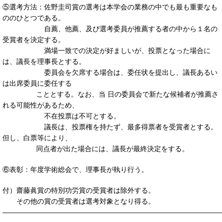
⑤選考方法：佐野圭司賞の選考は本学会の業務の中でも最も重要なも
ののひとつである。
自薦、他薦、及び選考委員が推薦する者の中から１名の
受賞者を決定する。
満場一致での決定が好ましいが、投票となった場合に
は、議長を理事長とする。
委員会を欠席する場合は、委任状を提出し、議長あるい
は出席委員に委任する
こととする。なお、当 日の委員会で新たな候補者が推薦さ
れる可能性があるため、
不在投票は不可とする。
議長は、投票権を持たず、最多得票者を受賞者とする。
但し、白票等により、
同点者が出た場合には、議長が最終決定をする。
⑥表彰：年度学術総会で、理事長が執り行う。
付）齋藤眞賞の特別功労賞の受賞者は除外する。
その他の賞の受賞者は選考対象となり得る。
———————————————————————————————