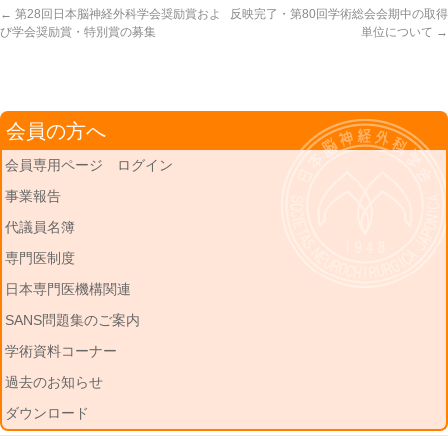
←
第28回日本脳神経外科学会奨励賞およ
反映完了・第80回学術総会会期中の取得
び学会奨励賞・特別賞の募集
単位について
→
会員の方へ
会員専用ページ ログイン
事業報告
代議員名簿
専門医制度
日本専門医機構関連
SANS問題集のご案内
学術資料コーナー
過去のお知らせ
ダウンロード