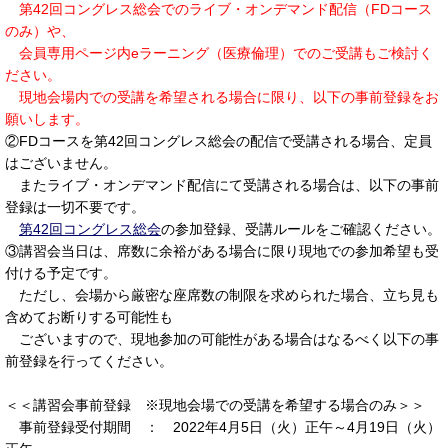
第42回コングレス総会でのライブ・オンデマンド配信（FDコース
のみ）や、
会員専用ページ内eラーニング（医療倫理）でのご受講もご検討く
ださい。
現地会場内での受講を希望される場合に限り、以下の事前登録をお
願いします。
②FDコースを第42回コングレス総会の配信で受講される場合、定員
はございません。
またライブ・オンデマンド配信にて受講される場合は、以下の事前
登録は一切不要です。
第42回コングレス総会
の参加登録、受講ルールをご確認ください。
③講習会当日は、席数に余裕がある場合に限り現地での参加希望も受
付ける予定です。
ただし、会場から厳密な座席数の制限を求められた場合、立ち見も
含めてお断りする可能性も
ございますので、現地参加の可能性がある場合はなるべく以下の事
前登録を行ってください。
＜＜講習会事前登録 ※現地会場での受講を希望する場合のみ＞＞
事前登録受付期間 ： 2022年4月5日（火）正午～4月19日（火）