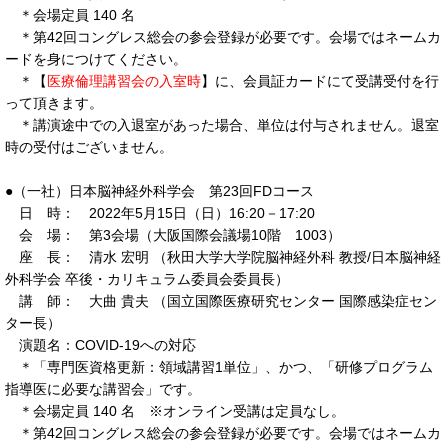
＊会場定員 140 名
＊第42回コングレス総会の参会登録が必要です。会場ではネームカ
ードを身につけてください。
＊【
医療倫理講習会の入室時
】に、会員証カードにて受講受付を行
って頂きます。
＊講演途中での入退室があった場合、単位は付与されません。退室
時の受付はございません。
●（一社）日本脳神経外科学会 第23回FDコース
日 時： 2022年5月15日（日）16:20－17:20
会 場： 第3会場（大阪国際会議場10階 1003）
座 長： 清水 宏明 （秋田大学大学院脳神経外科 教授/日本脳神経
外科学会 卒後・カリキュラム委員会委員長）
講 師： 大曲 貴夫 （国立国際医療研究センター 国際感染症セン
ター長）
演題名：COVID-19への対応
＊「専門医資格更新：領域講習1単位」、かつ、「研修プログラム
指導医に必要な講習会」です。
＊会場定員 140 名 ※オンライン受講は定員なし。
＊第42回コングレス総会の参会登録が必要です。会場ではネームカ