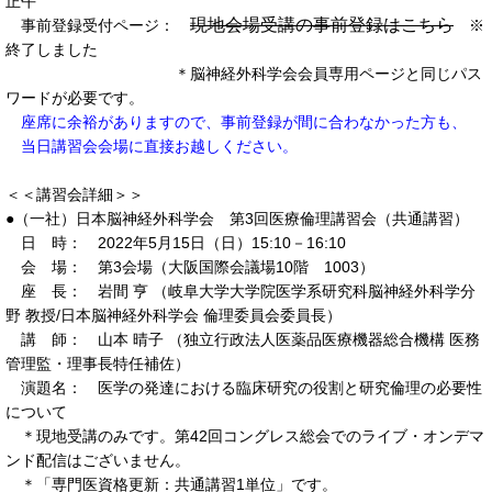
正午
現地会場受講の事前登録はこちら
事前登録受付ページ：
※
終了しました
＊脳神経外科学会会員専用ページと同じパス
ワードが必要です。
座席に余裕がありますので、事前登録が間に合わなかった方も、
当日講習会会場に直接お越しください。
＜＜講習会詳細＞＞
●（一社）日本脳神経外科学会 第3回医療倫理講習会（共通講習）
日 時： 2022年5月15日（日）15:10－16:10
会 場： 第3会場（大阪国際会議場10階 1003）
座 長： 岩間 亨 （岐阜大学大学院医学系研究科脳神経外科学分
野 教授/日本脳神経外科学会 倫理委員会委員長）
講 師： 山本 晴子 （独立行政法人医薬品医療機器総合機構 医務
管理監・理事長特任補佐）
演題名： 医学の発達における臨床研究の役割と研究倫理の必要性
について
＊現地受講のみです。第42回コングレス総会でのライブ・オンデマ
ンド配信はございません。
＊「専門医資格更新：共通講習1単位」です。