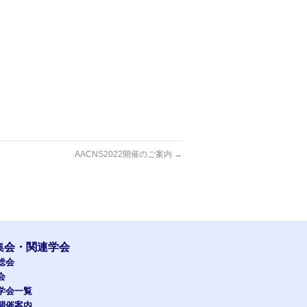
AACNS2022開催のご案内
→
集会・関連学会
総会
会
学会一覧
開催案内