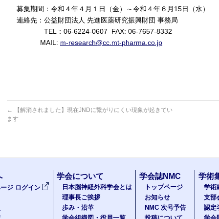
募集期間：令和４年４月１日（金）～令和４年６月15日（水）
連絡先：公益財団法人 先進医薬研究振興財団 事務局
TEL：06-6224-0607 FAX: 06-7657-8332
MAIL:
m-research@cc.mt-pharma.co.jp
←
【解消されました】現在JNDに繋がりにくい現象が起きてい
ます
へ
学会について
学会誌NMC
学術
日本脳神経外科学会とは
トップページ
学術
ージ ログイン
理事長ご挨拶
お知らせ
支部
歩み・沿革
NMC 次号予告
認定
報
学会組織図・役員一覧
投稿について
学会
度