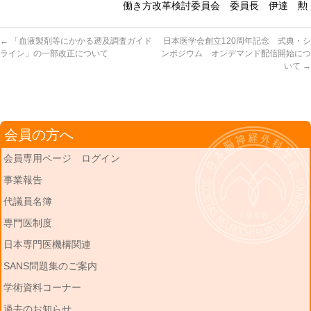
働き方改革検討委員会 委員長 伊達 勲
←
「血液製剤等にかかる遡及調査ガイド
日本医学会創立120周年記念 式典・シ
ライン」の一部改正について
ンポジウム オンデマンド配信開始につ
いて
→
会員の方へ
会員専用ページ ログイン
事業報告
代議員名簿
専門医制度
日本専門医機構関連
SANS問題集のご案内
学術資料コーナー
過去のお知らせ