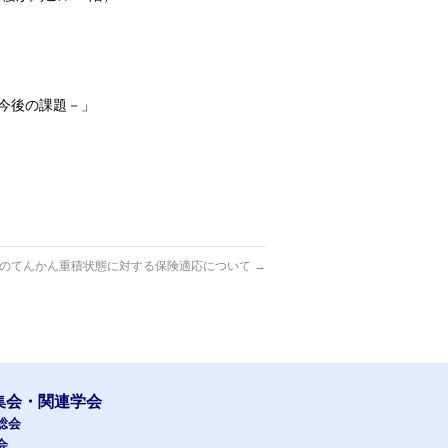
今後の課題－」
のてんかん重積状態に対する保険適応について
→
集会・関連学会
総会
会