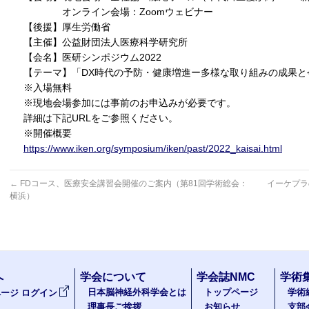
オンライン会場：Zoomウェビナー
【後援】厚生労働省
【主催】公益財団法人医療科学研究所
【会名】医研シンポジウム2022
【テーマ】「DX時代の予防・健康増進ー多様な取り組みの成果と
※入場無料
※現地会場参加には事前のお申込みが必要です。
詳細は下記URLをご参照ください。
※開催概要
https://www.iken.org/symposium/iken/past/2022_kaisai.html
←
FDコース、医療安全講習会開催のご案内（第81回学術総会：
イーケプラ
横浜）
へ
学会について
学会誌NMC
学術
日本脳神経外科学会とは
トップページ
学術
ージ ログイン
理事長ご挨拶
お知らせ
支部