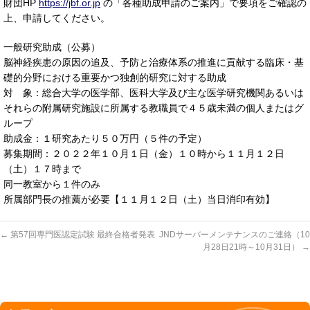
財団HP
https://jbf.or.jp
の「各種助成申請のご案内」で要項をご確認の
上、申請してください。
一般研究助成（公募）
脳神経疾患の原因の追及、予防と治療体系の推進に貢献する臨床・基
礎的分野における重要かつ独創的研究に対する助成
対 象：総合大学の医学部、医科大学及び主な医学研究機関あるいは
それらの附属研究施設に所属する教職員で４５歳未満の個人またはグ
ループ
助成金：１研究あたり５０万円（５件の予定）
募集期間：２０２２年１０月１日（金）１０時から１１月１２日
（土）１７時まで
同一教室から１件のみ
所属部門長の推薦が必要【１１月１２日（土）当日消印有効】
←
第57回専門医認定試験 最終合格者発表
JNDサーバーメンテナンスのご連絡（10
月28日21時～10月31日）
→