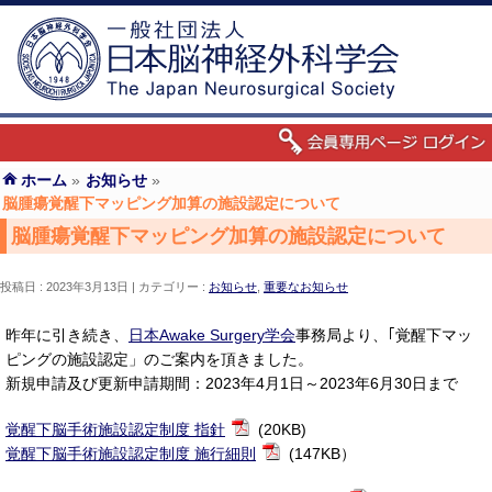
ホーム
»
お知らせ
»
脳腫瘍覚醒下マッピング加算の施設認定について
脳腫瘍覚醒下マッピング加算の施設認定について
投稿日 : 2023年3月13日
カテゴリー :
お知らせ
,
重要なお知らせ
昨年に引き続き、
日本Awake Surgery学会
事務局より、｢覚醒下マッ
ピングの施設認定」のご案内を頂きました。
新規申請及び更新申請期間：2023年4月1日～2023年6月30日まで
覚醒下脳手術施設認定制度 指針
(20KB)
覚醒下脳手術施設認定制度 施行細則
(
147KB）