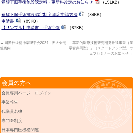
覚醒下脳手術施設認定料・更新料改定のお知らせ
（151KB）
覚醒下脳手術施設認定制度 認定申請方法
（34KB）
申請書
（89KB）
【サンプル】申請書、手術症例
（67KB）
←
国際神経精神薬理学会2024世界大会開
「革新的医療技術研究開発推進事業（産
催案内
学官共同型）」（スタートアップ型）ウ
ェブセミナーのお知らせ
→
会員の方へ
会員専用ページ ログイン
事業報告
代議員名簿
専門医制度
日本専門医機構関連