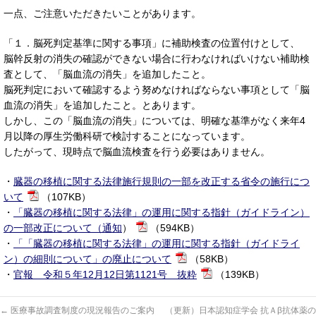
一点、ご注意いただきたいことがあります。
「１．脳死判定基準に関する事項」に補助検査の位置付けとして、
脳幹反射の消失の確認ができない場合に行わなければいけない補助検
査として、「脳血流の消失」を追加したこと。
脳死判定において確認するよう努めなければならない事項として「脳
血流の消失」を追加したこと。とあります。
しかし、この「脳血流の消失」については、明確な基準がなく来年4
月以降の厚生労働科研で検討することになっています。
したがって、現時点で脳血流検査を行う必要はありません。
・
臓器の移植に関する法律施行規則の一部を改正する省令の施行につ
いて
（107KB）
・
「臓器の移植に関する法律」の運用に関する指針（ガイドライン）
の一部改正について（通知
）
（594KB）
・
「「臓器の移植に関する法律」の運用に関する指針（ガイドライ
ン）の細則について」の廃止について
（58KB）
・
官報 令和５年12月12日第1121号 抜粋
（139KB）
←
医療事故調査制度の現況報告のご案内
（更新）日本認知症学会 抗Ａβ抗体薬の