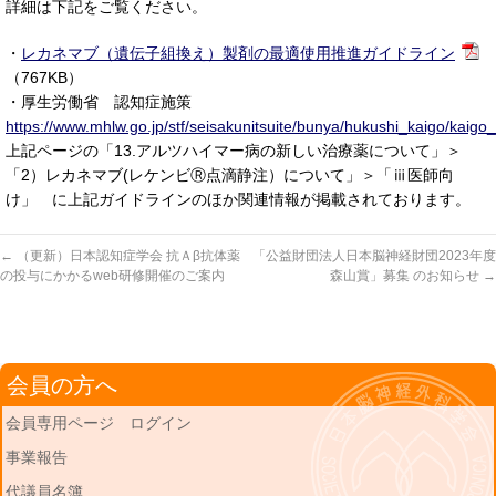
詳細は下記をご覧ください。
・
レカネマブ（遺伝子組換え）製剤の最適使用推進ガイドライン
（767KB）
・厚生労働省 認知症施策
https://www.mhlw.go.jp/stf/seisakunitsuite/bunya/hukushi_kaigo/kaigo_
上記ページの「13.アルツハイマー病の新しい治療薬について」＞
「2）レカネマブ(レケンビⓇ点滴静注）について」＞「ⅲ医師向
け」 に上記ガイドラインのほか関連情報が掲載されております。
←
（更新）日本認知症学会 抗Ａβ抗体薬
「公益財団法人日本脳神経財団2023年度
の投与にかかるweb研修開催のご案内
森山賞」募集 のお知らせ
→
会員の方へ
会員専用ページ ログイン
事業報告
代議員名簿