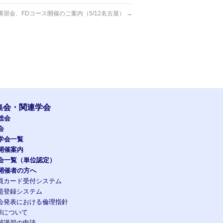
講習会、FDコース開催のご案内（5/12名古屋）
→
集会・関連学会
総会
会
学会一覧
開催案内
会一覧（単位認定）
開催者の方へ
員カード受付システム
題登録システム
会発表における倫理指針
OIについて