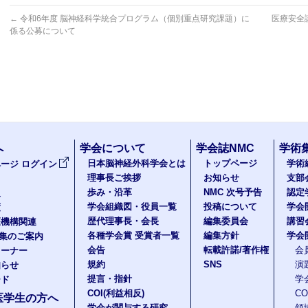
←
令和6年度 脳神経科学統合プログラム（個別重点研究課題）に
医療安全
係る公募について
へ
学会について
学会誌NMC
学術
日本脳神経外科学会とは
トップページ
学術
ージ ログイン
理事長ご挨拶
お知らせ
支部
歩み・沿革
NMC 次号予告
認定
報
学会組織図・役員一覧
投稿について
学会
度
歴代理事長・会長
編集委員会
講習
医機構関連
各種学会賞 受賞者一覧
編集方針
学会
題集のご案内
会告
転載許諾/著作権
会
コーナー
規約
SNS
演
知らせ
提言・指針
学
ード
COI(利益相反)
C
医学生の方へ