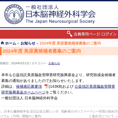
ホーム
»
お知らせ
»
2024年度 美原賞候補者募集のご案内
2024年度 美原賞候補者募集のご案内
投稿日 : 2024年8月1日
カテゴリー :
お知らせ
本年も公益信託美原脳血管障害研究振興基金より、研究助成金候補者
募集の通知がありましたのでお知らせいたします。
詳細は、
候補者応募要項
(143KB)および
公益信託美原脳血管障害
研究振興基金ホームページ
をご覧ください。
一般社団法人 日本脳神経外科学会
←
日本心臓移植学会 設立記念公開シンポ
高齢者のポリファーマシー対策の始め方
ジウム（7/28）開催のご案内
と進め方について
→