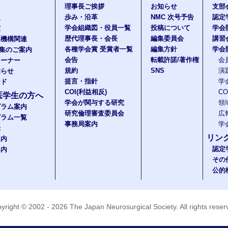
理事長ご挨拶
お知らせ
支部
歩み・沿革
NMC 次号予告
認定
報
学会組織図・役員一覧
投稿について
学会
度
歴代理事長・会長
編集委員会
講習
医機構関連
各種学会賞 受賞者一覧
編集方針
学会
題集のご案内
会告
転載許諾/著作権
会
コーナー
規約
SNS
演
知らせ
提言・指針
学
ード
COI(利益相反)
C
医学生の方へ
学会が関与する研究
領
グラム案内
研究倫理審査委員会
広
グラム一覧
事務局案内
学
録
リン
案内
認定
案内
その
公的
yright © 2002 - 2026
The Japan Neurosurgical Society
. All rights rese