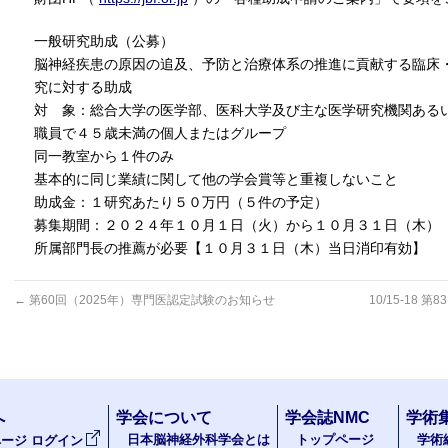
一般研究助成（公募）
脳神経疾患の原因の追及、予防と治療体系の推進に貢献する臨床
究に対する助成
対 象：総合大学の医学部、医科大学及び主な医学研究機関ある
職員で４５歳未満の個人またはグループ
同一教室から１件のみ
基本的に同じ業績に関して他の学会賞等と重複しないこと
助成金：１研究あたり５０万円（５件の予定）
募集期間：２０２４年１０月１日（火）から１０月３１日（木）
所属部門長の推薦が必要【１０月３１日（木）当日消印有効】
←
第60回（2025年）専門医認定試験のお知らせ
10/15-1
へ
学会について
学会誌NMC
学術
日本脳神経外科学会とは
トップページ
学術
ージ ログイン