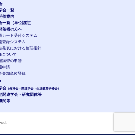
会
学会一覧
開催案内
会一覧（単位認定）
開催者の方へ
員カード受付システム
題登録システム
会発表における倫理指針
OIについて
域講習の申請
報申請
会参加単位登録
ク
学会
（分科会・関連学会・生涯教育研修会）
他関連学会・研究団体等
機関等
rved.