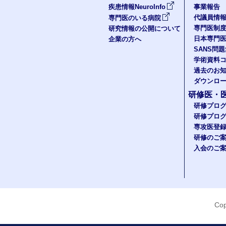
疾患情報NeuroInfo
事業報告
代議員情
専門医のいる病院
専門医制
研究情報の公開について
日本専門
企業の方へ
SANS問
学術資料
過去のお
ダウンロ
研修医・
研修プロ
研修プロ
専攻医登
研修のご
入会のご
Cop