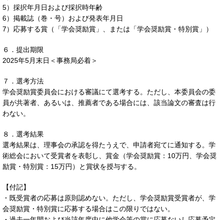
5）採択年月日および採択時年齢
6）掲載誌（巻・号）および発表年月日
7）応募する賞（「学会奨励賞」、または「学会奨励賞・特別賞」）
６．提出期限
2025年5月末日＜事務局必着＞
７．選考方法
学会奨励賞委員会における審議にて選考する。ただし、本委員会の委
員が共著者、あるいは、推薦者である場合には、該当論文の審査は行
わない。
８．選考結果
選考結果は、理事会の承認を得たうえで、申請者宛てに通知する。学
術総会において受賞者を表彰し、賞金（学会奨励賞：10万円、学会奨
励賞・特別賞：15万円）と賞状を授与する。
【付記】
・既受賞者の応募は原則認めない。ただし、学会奨励賞受賞者が、学
会奨励賞・特別賞に応募する場合はこの限りではない。
・過去一年間および当該年度中に他学会等の賞に応募ないし応募予定