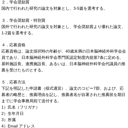
２．学会奨励賞
国内で行われた研究の論文を対象とし、3-5篇を選考する。
３．学会奨励賞・特別賞
国外で行われた研究の論文を対象とし、学会奨励賞より優れた論文、
1-2篇を選考する。
４．応募資格
応募資格は、論文採択時の年齢が、40歳未満の日本脳神経外科学会会
員であり、日本脳神経外科学会専門医認定制度内規第7条に定める、
基幹施設長、連携施設長、あるいは、日本脳神経外科学会代議員の推
薦を受けたものとする。
５．応募方法
下記を明記した申請書（様式適宜）、論文のコピー7部、および、応
募者の略歴と、推薦理由を記し、推薦者名が自署された推薦状を期日
までに学会事務局宛て送付する。
1）氏名（フリガナ）
2）生年月日
3）所属
4）Email アドレス