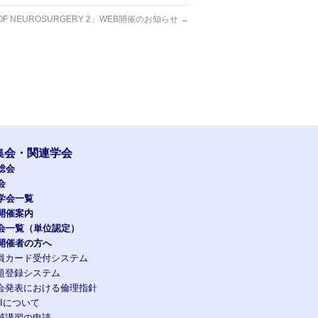
 OF NEUROSURGERY 2」WEB開催のお知らせ
→
集会・関連学会
総会
会
学会一覧
開催案内
会一覧（単位認定）
開催者の方へ
員カード受付システム
題登録システム
会発表における倫理指針
OIについて