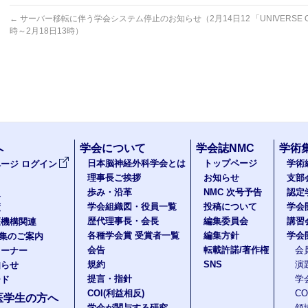
←
サーバー移転に伴う学会システム停止のお知らせ（2月14日12
「UNIVERSE
時～2月18日13時）
へ
学会について
学会誌NMC
学術
日本脳神経外科学会とは
トップページ
学術
ージ ログイン
理事長ご挨拶
お知らせ
支部
歩み・沿革
NMC 次号予告
認定
報
学会組織図・役員一覧
投稿について
学会
度
歴代理事長・会長
編集委員会
講習
医機構関連
各種学会賞 受賞者一覧
編集方針
学会
題集のご案内
会告
転載許諾/著作権
会
コーナー
規約
SNS
演
知らせ
提言・指針
学
ード
COI(利益相反)
C
医学生の方へ