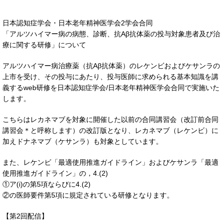
日本認知症学会・日本老年精神医学会2学会合同
「アルツハイマー病の病態、診断、抗Aβ抗体薬の投与対象患者及び治
療に関する研修」について
アルツハイマー病治療薬（抗Aβ抗体薬）のレケンビおよびケサンラの
上市を受け、その投与にあたり、投与医師に求められる基本知識を講
義するweb研修を日本認知症学会/日本老年精神医学会合同で実施いた
します。
こちらはレカネマブを対象に開催した以前の合同講習会（改訂前合同
講習会＊と呼称します）の改訂版となり、レカネマブ（レケンビ）に
加えドナネマブ（ケサンラ）も対象としています。
また、レケンビ「最適使用推進ガイドライン」およびケサンラ「最適
使用推進ガイドライン」の，4.(2)
①ア(i)の第5項ならびに4.(2)
②の医師要件第5項に規定されている研修となります。
【第2回配信】