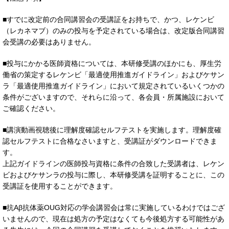
■すでに改定前の合同講習会の受講証をお持ちで、かつ、レケンビ
（レカネマブ）のみの投与を予定されている場合は、改定版合同講習
会受講の必要はありません。
■投与にかかる医師資格については、本研修受講のほかにも、厚生労
働省の策定するレケンビ「最適使用推進ガイドライン」およびケサン
ラ「最適使用推進ガイドライン」において規定されているいくつかの
条件がございますので、それらに沿って、各会員・所属施設において
ご確認ください。
■講演動画視聴後に理解度確認セルフテストを実施します。理解度確
認セルフテストに合格なさいますと、受講証がダウンロードできま
す。
上記ガイドラインの医師投与資格に条件の合致した受講者は、レケン
ビおよびケサンラの投与に際し、本研修受講を証明することに、この
受講証を使用することができます。
■抗Aβ抗体薬OUG対応の学会講習会は常に実施しているわけではござ
いませんので、現在は処方の予定はなくても今後処方する可能性があ