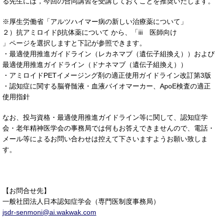
る先生には，今回の合同講習を受講しておくことを推奨いたします。
※厚生労働省「アルツハイマー病の新しい治療薬について」
２）抗アミロイドβ抗体薬について から、「iii 医師向け
」ページを選択しますと下記が参照できます。
・最適使用推進ガイドライン（レカネマブ（遺伝子組換え））および
最適使用推進ガイドライン（ドナネマブ（遺伝子組換え））
・アミロイドPETイメージング剤の適正使用ガイドライン改訂第3版
・認知症に関する脳脊髄液・血液バイオマーカー、ApoE検査の適正
使用指針
なお、投与資格・最適使用推進ガイドライン等に関して、認知症学
会・老年精神医学会の事務局では何もお答えできませんので、電話・
メール等によるお問い合わせは控えて下さいますようお願い致しま
す。
【お問合せ先】
一般社団法人日本認知症学会（専門医制度事務局）
jsdr-senmoni@ai.wakwak.com