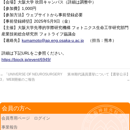
【会場】大阪大学 吹田キャンパス（詳細は調整中）
【参加費】1,000円
【参加方法】ウェブサイトから事前登録必要
【事前登録締切】2025年5月9日（金）
【主催】大阪大学先導的学際研究機構 フォトニクス生命工学研究部門
産業技術総合研究所 フォトライフ協議会
【連絡先】
kumamoto@ap.eng.osaka-u.ac.jp
（担当：熊本）
詳細は下記URLをご参照ください。
https://biock.jp/event/6949/
←
「UNIVERSE OF NEUROSURGERY
第Ⅻ期代議員選挙について【選挙公示】
3」 WEB開催のご報告
→
会員の方へ
会員専用ページ ログイン
事業報告