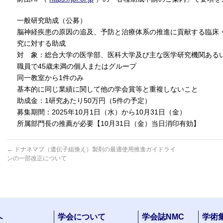
一般研究助成（公募）
脳神経疾患の原因の追及、予防と治療体系の推進に貢献する臨床
究に対する助成
対 象：総合大学の医学部、医科大学及び主な医学研究機関ある
職員で45歳未満の個人またはグループ
同一教室から1件のみ
基本的に同じ業績に関して他の学会賞等と重複しないこと
助成金：1研究あたり50万円（5件の予定）
募集期間：2025年10月1日（水）から10月31日（金）
所属部門長の推薦が必要【10月31日（金）当日消印有効】
←
ドナネマブ（遺伝子組換え）製剤の最適使用推進ガイドライ
ンの一部改正について
へ
学会について
学会誌NMC
学術