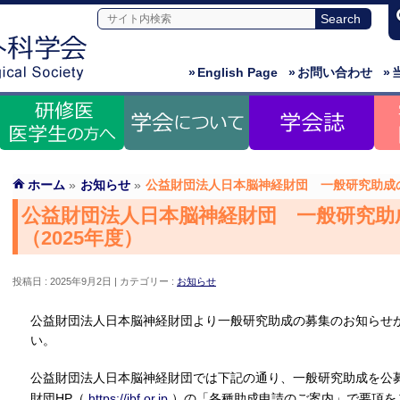
»
English Page
»
お問い合わせ
»
ホーム
»
お知らせ
»
公益財団法人日本脳神経財団 一般研究助成の
公益財団法人日本脳神経財団 一般研究助
（2025年度）
投稿日 : 2025年9月2日
カテゴリー :
お知らせ
公益財団法人日本脳神経財団より一般研究助成の募集のお知らせ
い。
公益財団法人日本脳神経財団では下記の通り、一般研究助成を公
財団HP（
https://jbf.or.jp
）の「各種助成申請のご案内」で要項を