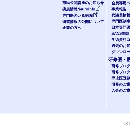
市民公開講座のお知らせ
会員専用ペ
疾患情報NeuroInfo
事業報告
代議員情
専門医のいる病院
専門医制
研究情報の公開について
日本専門
企業の方へ
SANS問
学術資料
過去のお
ダウンロ
研修医・
研修プロ
研修プロ
専攻医登
研修のご
入会のご
Cop