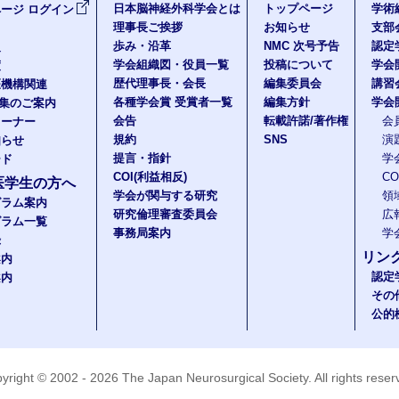
日本脳神経外科学会とは
トップページ
学術
ージ ログイン
理事長ご挨拶
お知らせ
支部
歩み・沿革
NMC 次号予告
認定
報
学会組織図・役員一覧
投稿について
学会
度
歴代理事長・会長
編集委員会
講習
医機構関連
各種学会賞 受賞者一覧
編集方針
学会
題集のご案内
会告
転載許諾/著作権
会
コーナー
規約
SNS
演
知らせ
提言・指針
学
ード
COI(利益相反)
C
医学生の方へ
学会が関与する研究
領
グラム案内
研究倫理審査委員会
広
グラム一覧
事務局案内
学
録
リン
案内
認定
案内
その
公的
yright © 2002 - 2026
The Japan Neurosurgical Society
. All rights rese