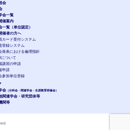
総会
会
学会一覧
開催案内
会一覧（単位認定）
開催者の方へ
員カード受付システム
題登録システム
会発表における倫理指針
OIについて
域講習の申請
報申請
会参加単位登録
ク
学会
（分科会・関連学会・生涯教育研修会）
他関連学会・研究団体等
機関等
rved.