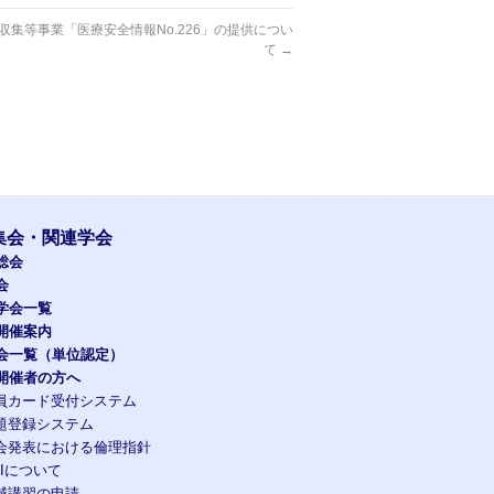
収集等事業「医療安全情報No.226」の提供につい
て
→
集会・関連学会
総会
会
学会一覧
開催案内
会一覧（単位認定）
開催者の方へ
員カード受付システム
題登録システム
会発表における倫理指針
OIについて