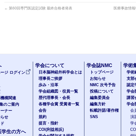
←
第60回専門医認定試験 最終合格者発表
医療事故情報
へ
学会について
学会誌NMC
学術
日本脳神経外科学会とは
トップページ
学術
ージ ログイン
理事長ご挨拶
お知らせ
支部
歩み・沿革
NMC 次号予告
認定
報
学会組織図・役員一覧
投稿について
学会
度
歴代理事長・会長
編集委員会
講習
医機構関連
各種学会賞 受賞者一覧
編集方針
学会
題集のご案内
会告
転載許諾/著作権
会
コーナー
規約
SNS
演
知らせ
提言・指針
学
ード
COI(利益相反)
C
医学生の方へ