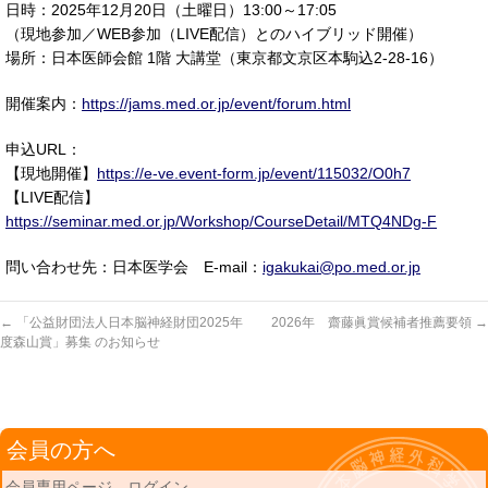
日時：2025年12月20日（土曜日）13:00～17:05
（現地参加／WEB参加（LIVE配信）とのハイブリッド開催）
場所：日本医師会館 1階 大講堂（東京都文京区本駒込2-28-16）
開催案内：
https://jams.med.or.jp/event/forum.html
申込URL：
【現地開催】
https://e-ve.event-form.jp/event/115032/O0h7
【LIVE配信】
https://seminar.med.or.jp/Workshop/CourseDetail/MTQ4NDg-F
問い合わせ先：日本医学会 E-mail：
igakukai@po.med.or.jp
←
「公益財団法人日本脳神経財団2025年
2026年 齋藤眞賞候補者推薦要領
→
度森山賞」募集 のお知らせ
会員の方へ
会員専用ページ ログイン