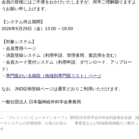
会員の皆様にはご不便をおかけいたしますが、何卒ご理解賜りますよ
うお願い申し上げます。
【システム停止期間】
2026年5月29日（金）13:00 ～18:00
【対象システム】
・会員専用ページ
・演題登録システム（利用申請、管理者用、査読用を含む）
・会員カード受付システム（利用申請、ダウンロード、アップロー
ド）
・
専門医のいる病院（地域別専門医リスト）ページ
なお、JND症例登録ページは通常どおりご利用いただけます。
一般社団法人 日本脳神経外科学会事務局
←
「ブレインコンピュータインターフェ
第8回日本医学会分科会利益相反会議 議
ースシステムの評価指標」公表のお知ら
事要旨および収録動画掲載のご案内
→
せ